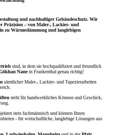
eschichtung
estaltung und nachhaltiger Gebäudeschutz. Wir
r Präzision – von Maler-, Lackier- und
s hin zu Wärmedämmung und langlebigen
trieb
sind, in dem sie hochqualifiziert und freundlich
 Gökhan Nane
in Frankenthal genau richtig!
en
sämtlicher Maler-, Lackier- und Tapezierarbeiten
eich.
äften
steht für handwerkliches Können und Geschick,
rung.
rojekten stets fachmännisch und können Ihnen
nbieten - für wirtschaftliche, langlebige Lösungen aus
ms
,
Ludwigshafen
,
Mannheim
und in der
Pfalz
.