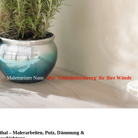
Malermeister Nane
Der 'Schönheitschirurg' für Ihre Wände
nthal – Malerarbeiten, Putz, Dämmung &