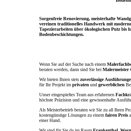
Bodenb
Sorgenfreie Renovierung, meisterhafte Wandg
vereinen traditionelles Handwerk mit moderne
Tapezierarbeiten über ökologischen Putz bi
Bodenbeschichtungen.
Wenn Sie auf der Suche nach einem
Malerfachbe
beraten werden, dann sind Sie bei
Malermeister
Wir bieten Ihnen stets
zuverlässige Ausführung
für Ihr Projekt im
privaten
und
gewerblichen
Ber
Unser eingespieltes Team aus erfahrenen
Fachkr
höchste Präzision und eine gewissenhafte Ausfüh
Als Meisterbetrieb beraten wir Sie zu all Ihren P
kostengünstige Lösungen zu einem
fairen Preis
a
einer Hand.
Wir sind für Sie da im Raum
Frankenthal
,
Wor